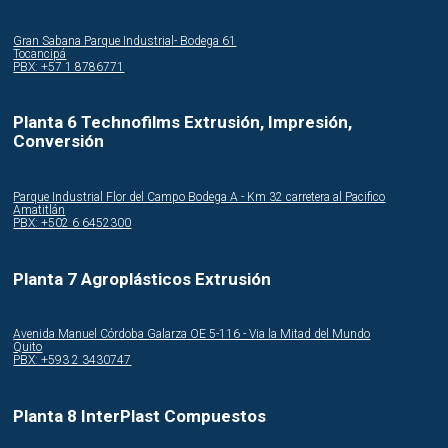
Gran Sabana Parque Industrial- Bodega 61
Tocancipá
PBX: +57 1 8786771
Planta 6 Technofilms Extrusión, Impresión,
Conversión
Parque Industrial Flor del Campo Bodega A - Km 32 carretera al Pacifico
Amatitlán
PBX: +502 6 6452300
Planta 7 Agroplásticos Extrusión
Avenida Manuel Córdoba Galarza OE 5-116 - Via la Mitad del Mundo
Quito
PBX: +593 2 3430747
Planta 8 InterPlast Compuestos