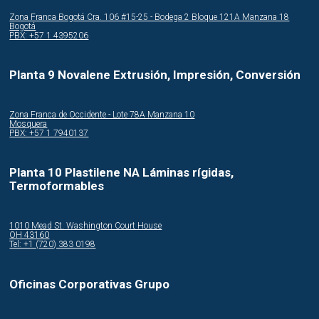
Zona Franca Bogotá Cra. 106 #15-25 - Bodega 2 Bloque 121A Manzana 18
Bogotá
PBX: +57 1 4395206
Planta 9 Novalene Extrusión, Impresión, Conversión
Zona Franca de Occidente - Lote 78A Manzana 10
Mosquera
PBX: +57 1 7940137
Planta 10 Plastilene NA Láminas rígidas,
Termoformables
1010 Mead St. Washington Court House
OH 43160
Tel: +1 (720) 383 0198
Oficinas Corporativas Grupo