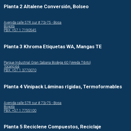
Planta 2 Altalene Conversión, Bolseo
Avenida calle 57R sur # 73i-75 - Bosa
Bogotá
PBX: +57 1 7190545
Planta 3 Khroma Etiquetas WA, Mangas TE
Parque Industrial Gran Sabana Bodega 60 (Vereda Tibito)
Tocancipá
PBX: +57 1 3770070
Planta 4 Vinipack Láminas rígidas, Termoformables
Avenida calle 57R sur # 73i-75 - Bosa
Bogotá
PBX: +57 1 7755100
Planta 5 Reciclene Compuestos, Reciclaje