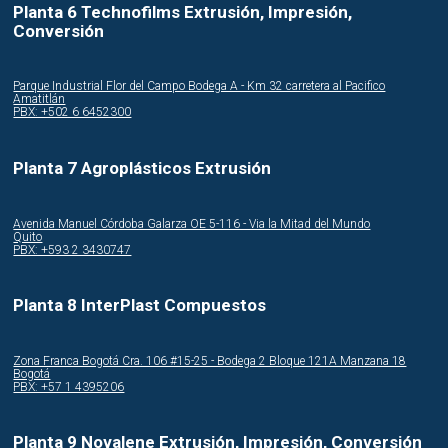
Planta 6 Technofilms Extrusión, Impresión,
Conversión
Parque Industrial Flor del Campo Bodega A - Km 32 carretera al Pacifico
Amatitlán
PBX: +502 6 6452300
Planta 7 Agroplásticos Extrusión
Avenida Manuel Córdoba Galarza OE 5-116 - Via la Mitad del Mundo
Quito
PBX: +593 2 3430747
Planta 8 InterPlast Compuestos
Zona Franca Bogotá Cra. 106 #15-25 - Bodega 2 Bloque 121A Manzana 18
Bogotá
PBX: +57 1 4395206
Planta 9 Novalene Extrusión, Impresión, Conversión