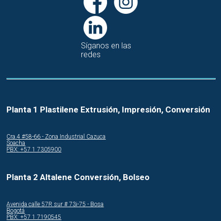
Síganos en las
redes
Planta 1 Plastilene Extrusión, Impresión, Conversión
Cra.4 #58-66 - Zona Industrial Cazuca
Soacha
PBX: +57 1 7305900
Planta 2 Altalene Conversión, Bolseo
Avenida calle 57R sur # 73i-75 - Bosa
Bogotá
PBX: +57 1 7190545