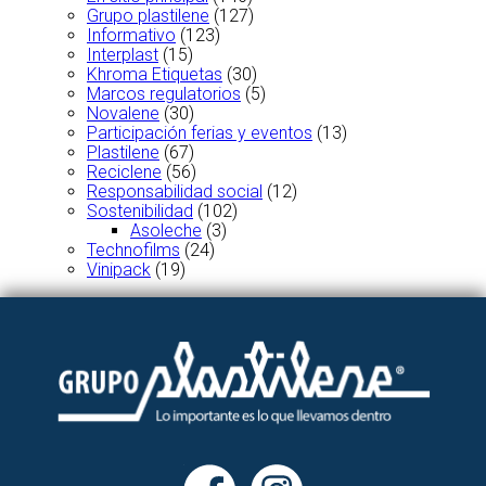
Grupo plastilene
(127)
Informativo
(123)
Interplast
(15)
Khroma Etiquetas
(30)
Marcos regulatorios
(5)
Novalene
(30)
Participación ferias y eventos
(13)
Plastilene
(67)
Reciclene
(56)
Responsabilidad social
(12)
Sostenibilidad
(102)
Asoleche
(3)
Technofilms
(24)
Vinipack
(19)