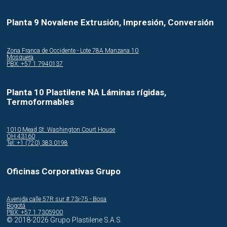
Planta 9 Novalene Extrusión, Impresión, Conversión
Zona Franca de Occidente - Lote 78A Manzana 10
Mosquera
PBX: +57 1 7940137
Planta 10 Plastilene NA Láminas rígidas,
Termoformables
1010 Mead St. Washington Court House
OH 43160
Tel: +1 (720) 383 0198
Oficinas Corporativas Grupo
Avenida calle 57R sur # 73i-75 - Bosa
Bogotá
PBX: +57 1 7305900
© 2018-2026 Grupo Plastilene S.A.S.