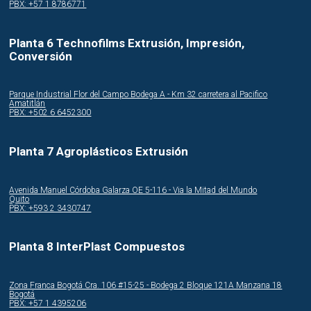
PBX: +57 1 8786771
Planta 6 Technofilms Extrusión, Impresión,
Conversión
Parque Industrial Flor del Campo Bodega A - Km 32 carretera al Pacifico
Amatitlán
PBX: +502 6 6452300
Planta 7 Agroplásticos Extrusión
Avenida Manuel Córdoba Galarza OE 5-116 - Via la Mitad del Mundo
Quito
PBX: +593 2 3430747
Planta 8 InterPlast Compuestos
Zona Franca Bogotá Cra. 106 #15-25 - Bodega 2 Bloque 121A Manzana 18
Bogotá
PBX: +57 1 4395206