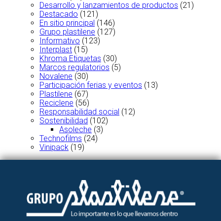
Desarrollo y lanzamientos de productos
(21)
Destacado
(121)
En sitio principal
(146)
Grupo plastilene
(127)
Informativo
(123)
Interplast
(15)
Khroma Etiquetas
(30)
Marcos regulatorios
(5)
Novalene
(30)
Participación ferias y eventos
(13)
Plastilene
(67)
Reciclene
(56)
Responsabilidad social
(12)
Sostenibilidad
(102)
Asoleche
(3)
Technofilms
(24)
Vinipack
(19)