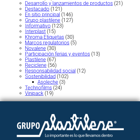
Desarrollo y lanzamientos de productos
(21)
Destacado
(121)
En sitio principal
(146)
Grupo plastilene
(127)
Informativo
(123)
Interplast
(15)
Khroma Etiquetas
(30)
Marcos regulatorios
(5)
Novalene
(30)
Participación ferias y eventos
(13)
Plastilene
(67)
Reciclene
(56)
Responsabilidad social
(12)
Sostenibilidad
(102)
Asoleche
(3)
Technofilms
(24)
Vinipack
(19)