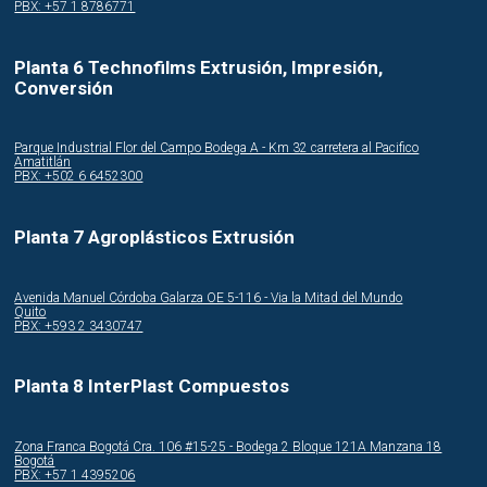
PBX: +57 1 8786771
Planta 6 Technofilms Extrusión, Impresión,
Conversión
Parque Industrial Flor del Campo Bodega A - Km 32 carretera al Pacifico
Amatitlán
PBX: +502 6 6452300
Planta 7 Agroplásticos Extrusión
Avenida Manuel Córdoba Galarza OE 5-116 - Via la Mitad del Mundo
Quito
PBX: +593 2 3430747
Planta 8 InterPlast Compuestos
Zona Franca Bogotá Cra. 106 #15-25 - Bodega 2 Bloque 121A Manzana 18
Bogotá
PBX: +57 1 4395206