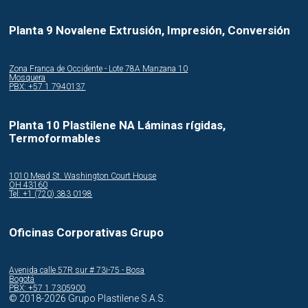
Planta 9 Novalene Extrusión, Impresión, Conversión
Zona Franca de Occidente - Lote 78A Manzana 10
Mosquera
PBX: +57 1 7940137
Planta 10 Plastilene NA Láminas rígidas,
Termoformables
1010 Mead St. Washington Court House
OH 43160
Tel: +1 (720) 383 0198
Oficinas Corporativas Grupo
Avenida calle 57R sur # 73i-75 - Bosa
Bogotá
PBX: +57 1 7305900
© 2018-2026 Grupo Plastilene S.A.S.