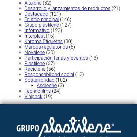
Altalene
(32)
Desarrollo y lanzamientos de productos
(21)
Destacado
(121)
En sitio principal
(146)
Grupo plastilene
(127)
Informativo
(123)
Interplast
(15)
Khroma Etiquetas
(30)
Marcos regulatorios
(5)
Novalene
(30)
Participación ferias y eventos
(13)
Plastilene
(67)
Reciclene
(56)
Responsabilidad social
(12)
Sostenibilidad
(102)
Asoleche
(3)
Technofilms
(24)
Vinipack
(19)