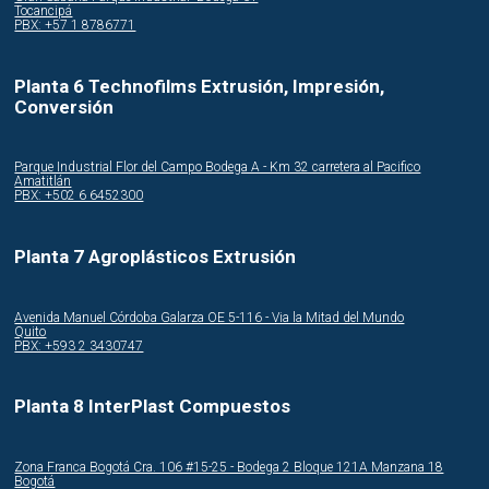
Tocancipá
PBX: +57 1 8786771
Planta 6 Technofilms Extrusión, Impresión,
Conversión
Parque Industrial Flor del Campo Bodega A - Km 32 carretera al Pacifico
Amatitlán
PBX: +502 6 6452300
Planta 7 Agroplásticos Extrusión
Avenida Manuel Córdoba Galarza OE 5-116 - Via la Mitad del Mundo
Quito
PBX: +593 2 3430747
Planta 8 InterPlast Compuestos
Zona Franca Bogotá Cra. 106 #15-25 - Bodega 2 Bloque 121A Manzana 18
Bogotá