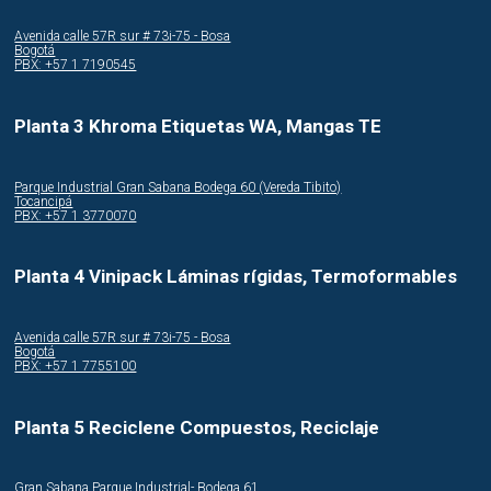
Avenida calle 57R sur # 73i-75 - Bosa
Bogotá
PBX: +57 1 7190545
Planta 3 Khroma Etiquetas WA, Mangas TE
Parque Industrial Gran Sabana Bodega 60 (Vereda Tibito)
Tocancipá
PBX: +57 1 3770070
Planta 4 Vinipack Láminas rígidas, Termoformables
Avenida calle 57R sur # 73i-75 - Bosa
Bogotá
PBX: +57 1 7755100
Planta 5 Reciclene Compuestos, Reciclaje
Gran Sabana Parque Industrial- Bodega 61