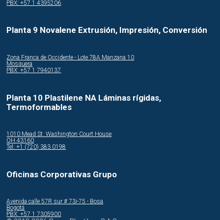
PBX: +57 1 4395206
Planta 9 Novalene Extrusión, Impresión, Conversión
Zona Franca de Occidente - Lote 78A Manzana 10
Mosquera
PBX: +57 1 7940137
Planta 10 Plastilene NA Láminas rígidas,
Termoformables
1010 Mead St. Washington Court House
OH 43160
Tel: +1 (720) 383 0198
Oficinas Corporativas Grupo
Avenida calle 57R sur # 73i-75 - Bosa
Bogotá
PBX: +57 1 7305900