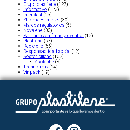
Grupo plastilene
(127)
Informativo
(123)
Interplast
(15)
Khroma Etiquetas
(30)
Marcos regulatorios
(5)
Novalene
(30)
Participación ferias y eventos
(13)
Plastilene
(67)
Reciclene
(56)
Responsabilidad social
(12)
Sostenibilidad
(102)
Asoleche
(3)
Technofilms
(24)
Vinipack
(19)