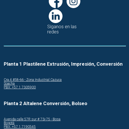
Síganos en las
redes
Planta 1 Plastilene Extrusión, Impresión, Conversión
Cra.4 #58-66 - Zona Industrial Cazuca
Soacha
PBX: +57 1 7305900
Planta 2 Altalene Conversión, Bolseo
Avenida calle 57R sur # 73i-75 - Bosa
Bogotá
PBX: +57 1 7190545