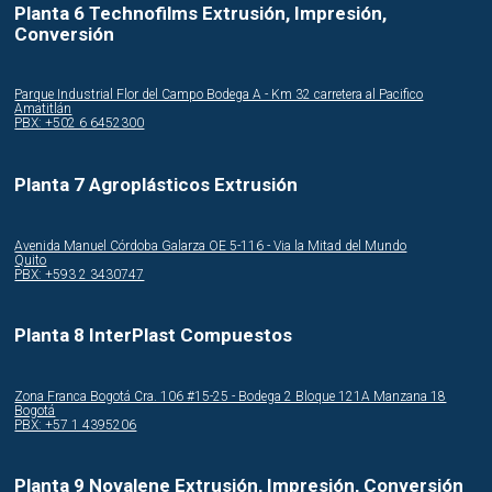
Planta 6 Technofilms Extrusión, Impresión,
Conversión
Parque Industrial Flor del Campo Bodega A - Km 32 carretera al Pacifico
Amatitlán
PBX: +502 6 6452300
Planta 7 Agroplásticos Extrusión
Avenida Manuel Córdoba Galarza OE 5-116 - Via la Mitad del Mundo
Quito
PBX: +593 2 3430747
Planta 8 InterPlast Compuestos
Zona Franca Bogotá Cra. 106 #15-25 - Bodega 2 Bloque 121A Manzana 18
Bogotá
PBX: +57 1 4395206
Planta 9 Novalene Extrusión, Impresión, Conversión