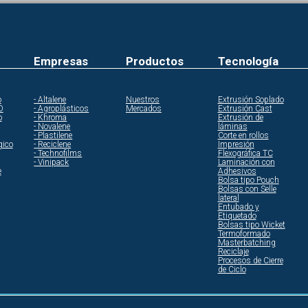
Empresas
Productos
Tecnología
o
- Altalene
Nuestros
Extrusión Soplado
O
- Agroplásticos
Mercados
Extrusión Cast
o
- Khroma
Extrusión de
- Novalene
láminas
- Plastilene
Corte en rollos
gico
- Reciclene
Impresión
- Technofilms
Flexográfica TC
- Vinipack
Laminación con
e
Adhesivos
Bolsa tipo Pouch
Bolsas con Selle
lateral
Entubado y
Etiquetado
Bolsas tipo Wicket
Termoformado
Masterbatching
Reciclaje
Procesos de Cierre
de Ciclo