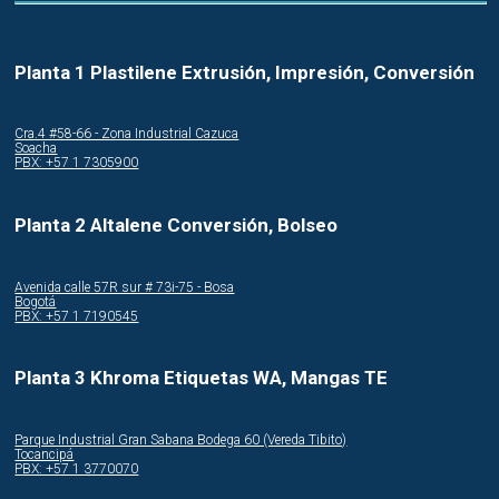
Planta 1 Plastilene Extrusión, Impresión, Conversión
Cra.4 #58-66 - Zona Industrial Cazuca
Soacha
PBX: +57 1 7305900
Planta 2 Altalene Conversión, Bolseo
Avenida calle 57R sur # 73i-75 - Bosa
Bogotá
PBX: +57 1 7190545
Planta 3 Khroma Etiquetas WA, Mangas TE
Parque Industrial Gran Sabana Bodega 60 (Vereda Tibito)
Tocancipá
PBX: +57 1 3770070