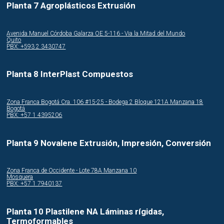
Planta 7 Agroplásticos Extrusión
Avenida Manuel Córdoba Galarza OE 5-116 - Via la Mitad del Mundo
Quito
PBX: +593 2 3430747
Planta 8 InterPlast Compuestos
Zona Franca Bogotá Cra. 106 #15-25 - Bodega 2 Bloque 121A Manzana 18
Bogotá
PBX: +57 1 4395206
Planta 9 Novalene Extrusión, Impresión, Conversión
Zona Franca de Occidente - Lote 78A Manzana 10
Mosquera
PBX: +57 1 7940137
Planta 10 Plastilene NA Láminas rígidas,
Termoformables