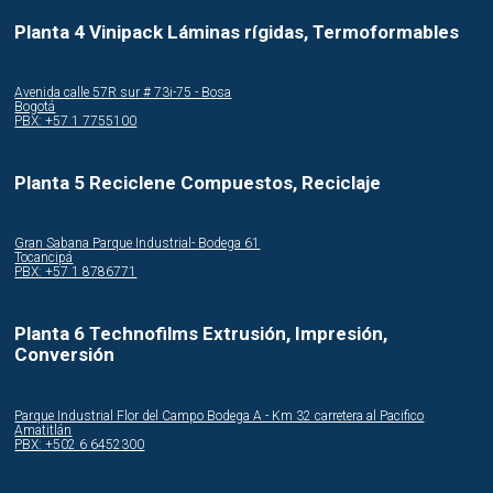
Planta 4 Vinipack Láminas rígidas, Termoformables
Avenida calle 57R sur # 73i-75 - Bosa
Bogotá
PBX: +57 1 7755100
Planta 5 Reciclene Compuestos, Reciclaje
Gran Sabana Parque Industrial- Bodega 61
Tocancipá
PBX: +57 1 8786771
Planta 6 Technofilms Extrusión, Impresión,
Conversión
Parque Industrial Flor del Campo Bodega A - Km 32 carretera al Pacifico
Amatitlán
PBX: +502 6 6452300