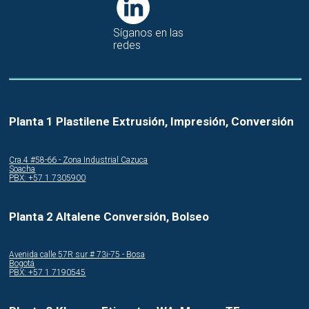
Síganos en las
redes
Planta 1 Plastilene Extrusión, Impresión, Conversión
Cra.4 #58-66 - Zona Industrial Cazuca
Soacha
PBX: +57 1 7305900
Planta 2 Altalene Conversión, Bolseo
Avenida calle 57R sur # 73i-75 - Bosa
Bogotá
PBX: +57 1 7190545