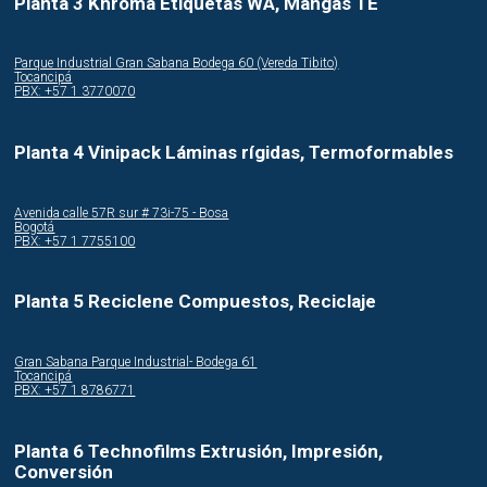
Planta 3 Khroma Etiquetas WA, Mangas TE
Parque Industrial Gran Sabana Bodega 60 (Vereda Tibito)
Tocancipá
PBX: +57 1 3770070
Planta 4 Vinipack Láminas rígidas, Termoformables
Avenida calle 57R sur # 73i-75 - Bosa
Bogotá
PBX: +57 1 7755100
Planta 5 Reciclene Compuestos, Reciclaje
Gran Sabana Parque Industrial- Bodega 61
Tocancipá
PBX: +57 1 8786771
Planta 6 Technofilms Extrusión, Impresión,
Conversión