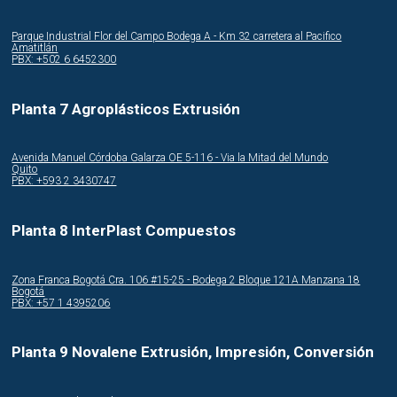
Parque Industrial Flor del Campo Bodega A - Km 32 carretera al Pacifico
Amatitlán
PBX: +502 6 6452300
Planta 7 Agroplásticos Extrusión
Avenida Manuel Córdoba Galarza OE 5-116 - Via la Mitad del Mundo
Quito
PBX: +593 2 3430747
Planta 8 InterPlast Compuestos
Zona Franca Bogotá Cra. 106 #15-25 - Bodega 2 Bloque 121A Manzana 18
Bogotá
PBX: +57 1 4395206
Planta 9 Novalene Extrusión, Impresión, Conversión