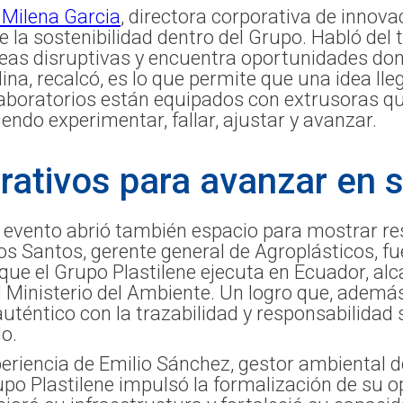
Milena Garcia
, directora corporativa de innov
 de la sostenibilidad dentro del Grupo. Habló d
deas disruptivas y encuentra oportunidades don
plina, recalcó, es lo que permite que una idea ll
 laboratorios están equipados con extrusoras q
endo experimentar, fallar, ajustar y avanzar.
ativos para avanzar en s
l evento abrió también espacio para mostrar re
os Santos, gerente general de Agroplásticos, fu
 que el Grupo Plastilene ejecuta en Ecuador, 
l Ministerio del Ambiente. Un logro que, ademá
téntico con la trazabilidad y responsabilidad s
o.
riencia de Emilio Sánchez, gestor ambiental de
upo Plastilene impulsó la formalización de su 