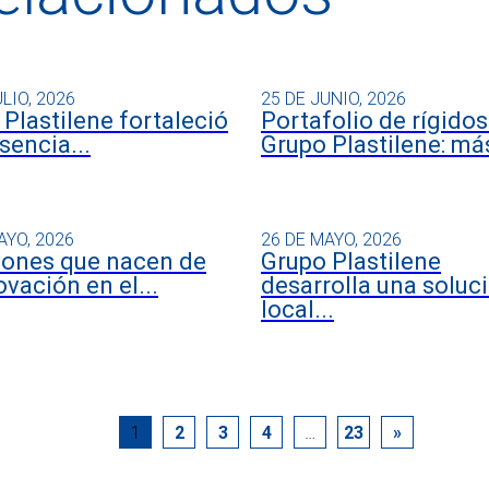
ULIO, 2026
25 DE JUNIO, 2026
Plastilene fortaleció
Portafolio de rígidos
sencia...
Grupo Plastilene: más
AYO, 2026
26 DE MAYO, 2026
iones que nacen de
Grupo Plastilene
ovación en el...
desarrolla una soluc
local...
1
2
3
4
…
23
»