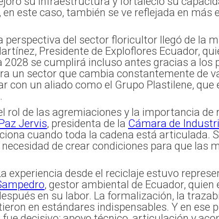
joró su infraestructura y fortaleció su capacid
, en este caso, también se ve reflejada en más
a perspectiva del sector floricultor llegó de la
artínez, Presidente de Exploflores Ecuador, qu
 2028 se cumplirá incluso antes gracias a los p
ra un sector que cambia constantemente de va
r con un aliado como el Grupo Plastilene, que e
.
l rol de las agremiaciones y la importancia de 
Paz Jervis
, presidenta de la
Cámara de Industri
nciona cuando toda la cadena está articulada. S
la necesidad de crear condiciones para que las
La experiencia desde el reciclaje estuvo repres
Sampedro
, gestor ambiental de Ecuador, quien 
spués en su labor. La formalización, la trazabi
tieron en estándares indispensables. Y en ese p
ue decisivo: apoyo técnico, articulación y a