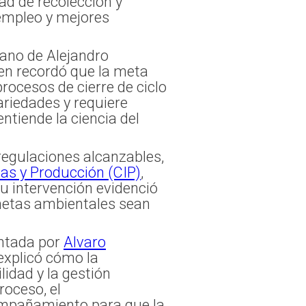
ad de recolección y
 empleo y mejores
 mano de Alejandro
ien recordó que la meta
rocesos de cierre de ciclo
riedades y requiere
ntiende la ciencia del
regulaciones alcanzables,
as y Producción (CIP)
,
u intervención evidenció
 metas ambientales sean
entada por
Alvaro
explicó cómo la
lidad y la gestión
roceso, el
compañamiento para que la