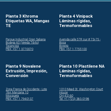
Planta 3 Khroma
Planta 4 Vinipack
Etiquetas WA, Mangas
Láminas rígidas,
TE
Termoformables
Parque Industrial Gran Sabana
Avenida calle 57R sur # 73i-75 -
Bodega 60 (Vereda Tibito)
Bosa
Tocancipá
Bogotá
PBX: +57 1 3770070
PBX: +57 1 7755100
Planta 9 Novalene
Planta 10 Plastilene NA
Extrusión, Impresión,
Láminas rígidas,
Conversión
Termoformables
Zona Franca de Occidente - Lote
1010 Mead St. Washington Court
78A Manzana 10
House
Mosquera
OH 43160
PBX: +57 1 7940137
Tel: +1 (720) 383 0198