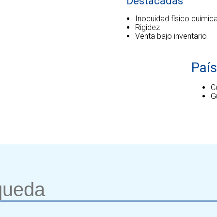
Destacadas
Inocuidad físico químic
Rigidez
Venta bajo inventario
País
C
G