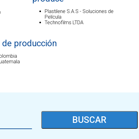
Plastilene S.A.S - Soluciones de
a
Película
Technofilms LTDA
 de producción
olombia
uatemala
BUSCAR