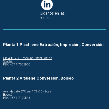
Síganos en las
redes
Planta 1 Plastilene Extrusión, Impresión, Conversión
Cra.4 #58-66 - Zona Industrial Cazuca
Soacha
PBX: +57 1 7305900
Planta 2 Altalene Conversión, Bolseo
Avenida calle 57R sur # 73i-75 - Bosa
Bogotá
PBX: +57 1 7190545