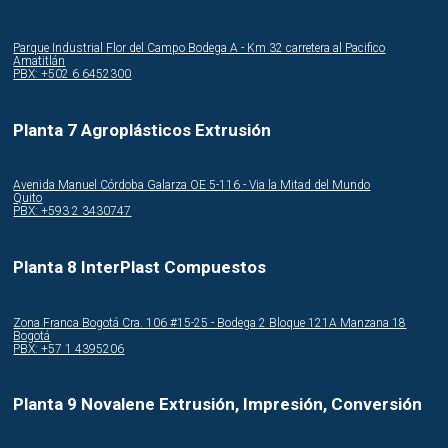
Parque Industrial Flor del Campo Bodega A - Km 32 carretera al Pacifico
Amatitlán
PBX: +502 6 6452300
Planta 7 Agroplásticos Extrusión
Avenida Manuel Córdoba Galarza OE 5-116 - Via la Mitad del Mundo
Quito
PBX: +593 2 3430747
Planta 8 InterPlast Compuestos
Zona Franca Bogotá Cra. 106 #15-25 - Bodega 2 Bloque 121A Manzana 18
Bogotá
PBX: +57 1 4395206
Planta 9 Novalene Extrusión, Impresión, Conversión