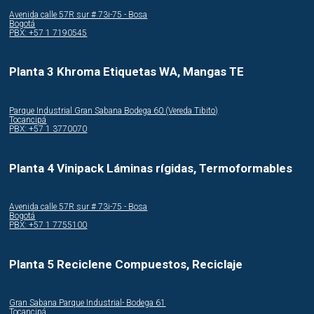
Avenida calle 57R sur # 73i-75 - Bosa
Bogotá
PBX: +57 1 7190545
Planta 3 Khroma Etiquetas WA, Mangas TE
Parque Industrial Gran Sabana Bodega 60 (Vereda Tibito)
Tocancipá
PBX: +57 1 3770070
Planta 4 Vinipack Láminas rígidas, Termoformables
Avenida calle 57R sur # 73i-75 - Bosa
Bogotá
PBX: +57 1 7755100
Planta 5 Reciclene Compuestos, Reciclaje
Gran Sabana Parque Industrial- Bodega 61
Tocancipá