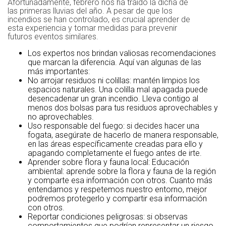
Afortunadamente, febrero nos ha traído la dicha de
las primeras lluvias del año. A pesar de que los
incendios se han controlado, es crucial aprender de
esta experiencia y tomar medidas para prevenir
futuros eventos similares.
Los expertos nos brindan valiosas recomendaciones
que marcan la diferencia. Aquí van algunas de las
más importantes:
No arrojar residuos ni colillas: mantén limpios los
espacios naturales. Una colilla mal apagada puede
desencadenar un gran incendio. Lleva contigo al
menos dos bolsas para tus residuos aprovechables y
no aprovechables.
Uso responsable del fuego: si decides hacer una
fogata, asegúrate de hacerlo de manera responsable,
en las áreas específicamente creadas para ello y
apagando completamente el fuego antes de irte.
Aprender sobre flora y fauna local: Educación
ambiental: aprende sobre la flora y fauna de la región
y comparte esa información con otros. Cuanto más
entendamos y respetemos nuestro entorno, mejor
podremos protegerlo y compartir esa información
con otros.
Reportar condiciones peligrosas: si observas
comportamientos que podrían representar un riesgo