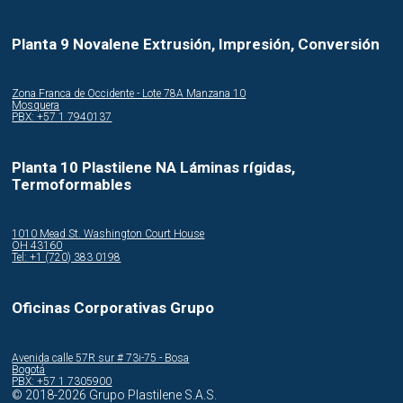
Planta 9 Novalene Extrusión, Impresión, Conversión
Zona Franca de Occidente - Lote 78A Manzana 10
Mosquera
PBX: +57 1 7940137
Planta 10 Plastilene NA Láminas rígidas,
Termoformables
1010 Mead St. Washington Court House
OH 43160
Tel: +1 (720) 383 0198
Oficinas Corporativas Grupo
Avenida calle 57R sur # 73i-75 - Bosa
Bogotá
PBX: +57 1 7305900
© 2018-2026 Grupo Plastilene S.A.S.