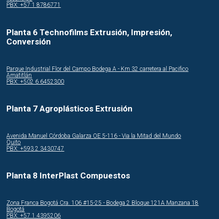
PBX: +57 1 8786771
Planta 6 Technofilms Extrusión, Impresión,
Conversión
Parque Industrial Flor del Campo Bodega A - Km 32 carretera al Pacifico
Amatitlán
PBX: +502 6 6452300
Planta 7 Agroplásticos Extrusión
Avenida Manuel Córdoba Galarza OE 5-116 - Via la Mitad del Mundo
Quito
PBX: +593 2 3430747
Planta 8 InterPlast Compuestos
Zona Franca Bogotá Cra. 106 #15-25 - Bodega 2 Bloque 121A Manzana 18
Bogotá
PBX: +57 1 4395206