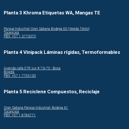
Planta 3 Khroma Etiquetas WA, Mangas TE
Parque Industrial Gran Sabana Bodega 60 (Vereda Tibito)
Tocancipá
PBX: +57 1 3770070
Planta 4 Vinipack Láminas rígidas, Termoformables
Avenida calle 57R sur # 73i-75 - Bosa
Bogotá
PBX: +57 1 7755100
Planta 5 Reciclene Compuestos, Reciclaje
Gran Sabana Parque Industrial- Bodega 61
Tocancipá
PBX: +57 1 8786771