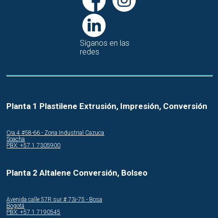
Síganos en las
redes
Planta 1 Plastilene Extrusión, Impresión, Conversión
Cra.4 #58-66 - Zona Industrial Cazuca
Soacha
PBX: +57 1 7305900
Planta 2 Altalene Conversión, Bolseo
Avenida calle 57R sur # 73i-75 - Bosa
Bogotá
PBX: +57 1 7190545