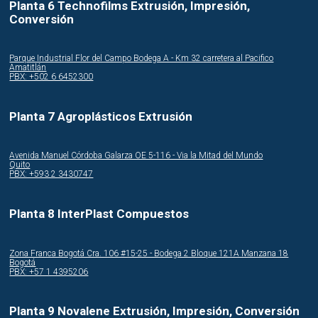
Planta 6 Technofilms Extrusión, Impresión,
Conversión
Parque Industrial Flor del Campo Bodega A - Km 32 carretera al Pacifico
Amatitlán
PBX: +502 6 6452300
Planta 7 Agroplásticos Extrusión
Avenida Manuel Córdoba Galarza OE 5-116 - Via la Mitad del Mundo
Quito
PBX: +593 2 3430747
Planta 8 InterPlast Compuestos
Zona Franca Bogotá Cra. 106 #15-25 - Bodega 2 Bloque 121A Manzana 18
Bogotá
PBX: +57 1 4395206
Planta 9 Novalene Extrusión, Impresión, Conversión