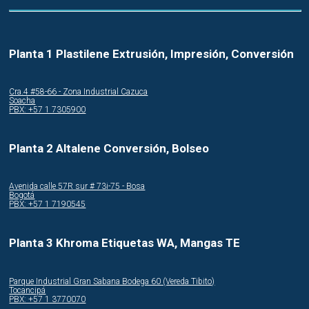
Planta 1 Plastilene Extrusión, Impresión, Conversión
Cra.4 #58-66 - Zona Industrial Cazuca
Soacha
PBX: +57 1 7305900
Planta 2 Altalene Conversión, Bolseo
Avenida calle 57R sur # 73i-75 - Bosa
Bogotá
PBX: +57 1 7190545
Planta 3 Khroma Etiquetas WA, Mangas TE
Parque Industrial Gran Sabana Bodega 60 (Vereda Tibito)
Tocancipá
PBX: +57 1 3770070