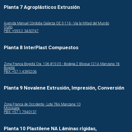
Planta 7 Agroplásticos Extrusión
Avenida Manuel Córdoba Galarza OE 5-116 - Via la Mitad del Mundo
Quito
PBX: +593 2 3430747
Planta 8 InterPlast Compuestos
Zona Franca Bogotá Cra. 106 #15-25 - Bodega 2 Bloque 121A Manzana 18
Bogotá
PBX: +57 1 4395206
Planta 9 Novalene Extrusión, Impresión, Conversión
Zona Franca de Occidente - Lote 78A Manzana 10
Mosquera
PBX: +57 1 7940137
Planta 10 Plastilene NA Láminas rígidas,