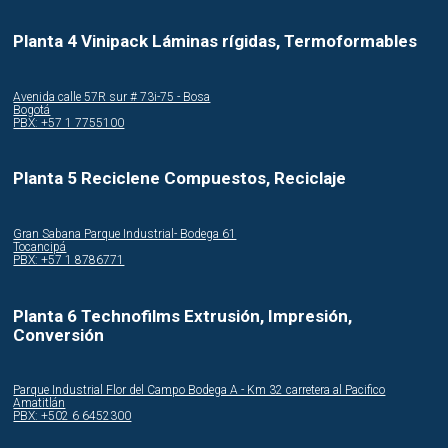
Planta 4 Vinipack Láminas rígidas, Termoformables
Avenida calle 57R sur # 73i-75 - Bosa
Bogotá
PBX: +57 1 7755100
Planta 5 Reciclene Compuestos, Reciclaje
Gran Sabana Parque Industrial- Bodega 61
Tocancipá
PBX: +57 1 8786771
Planta 6 Technofilms Extrusión, Impresión,
Conversión
Parque Industrial Flor del Campo Bodega A - Km 32 carretera al Pacifico
Amatitlán
PBX: +502 6 6452300