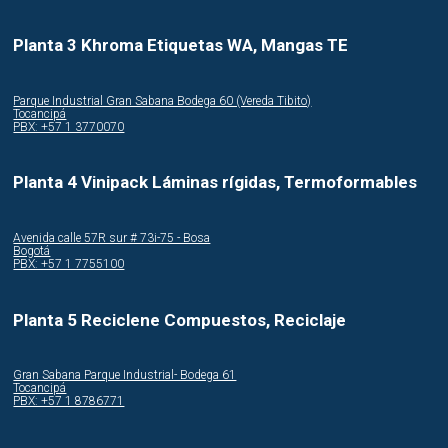
Planta 3 Khroma Etiquetas WA, Mangas TE
Parque Industrial Gran Sabana Bodega 60 (Vereda Tibito)
Tocancipá
PBX: +57 1 3770070
Planta 4 Vinipack Láminas rígidas, Termoformables
Avenida calle 57R sur # 73i-75 - Bosa
Bogotá
PBX: +57 1 7755100
Planta 5 Reciclene Compuestos, Reciclaje
Gran Sabana Parque Industrial- Bodega 61
Tocancipá
PBX: +57 1 8786771