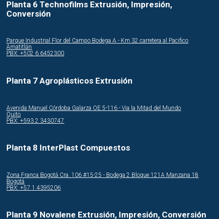
Planta 6 Technofilms Extrusión, Impresión,
Conversión
Parque Industrial Flor del Campo Bodega A - Km 32 carretera al Pacifico
Amatitlán
PBX: +502 6 6452300
Planta 7 Agroplásticos Extrusión
Avenida Manuel Córdoba Galarza OE 5-116 - Via la Mitad del Mundo
Quito
PBX: +593 2 3430747
Planta 8 InterPlast Compuestos
Zona Franca Bogotá Cra. 106 #15-25 - Bodega 2 Bloque 121A Manzana 18
Bogotá
PBX: +57 1 4395206
Planta 9 Novalene Extrusión, Impresión, Conversión