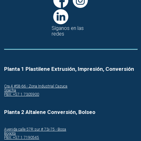
Síganos en las
redes
Planta 1 Plastilene Extrusión, Impresión, Conversión
Cra.4 #58-66 - Zona Industrial Cazuca
Soacha
PBX: +57 1 7305900
Planta 2 Altalene Conversión, Bolseo
Avenida calle 57R sur # 73i-75 - Bosa
Bogotá
PBX: +57 1 7190545