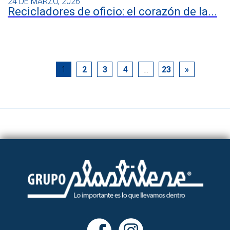
24 DE MARZO, 2026
Recicladores de oficio: el corazón de la...
1
2
3
4
…
23
»