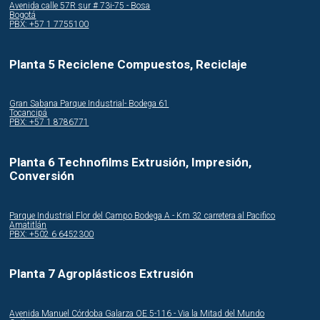
Avenida calle 57R sur # 73i-75 - Bosa
Bogotá
PBX: +57 1 7755100
Planta 5 Reciclene Compuestos, Reciclaje
Gran Sabana Parque Industrial- Bodega 61
Tocancipá
PBX: +57 1 8786771
Planta 6 Technofilms Extrusión, Impresión,
Conversión
Parque Industrial Flor del Campo Bodega A - Km 32 carretera al Pacifico
Amatitlán
PBX: +502 6 6452300
Planta 7 Agroplásticos Extrusión
Avenida Manuel Córdoba Galarza OE 5-116 - Via la Mitad del Mundo