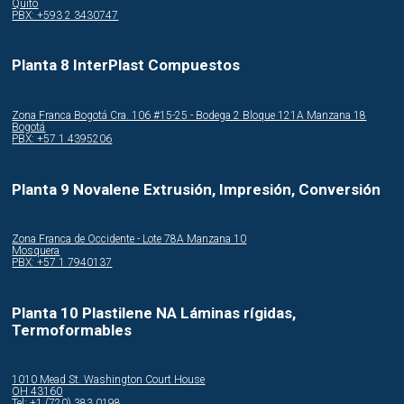
Quito
PBX: +593 2 3430747
Planta 8 InterPlast Compuestos
Zona Franca Bogotá Cra. 106 #15-25 - Bodega 2 Bloque 121A Manzana 18
Bogotá
PBX: +57 1 4395206
Planta 9 Novalene Extrusión, Impresión, Conversión
Zona Franca de Occidente - Lote 78A Manzana 10
Mosquera
PBX: +57 1 7940137
Planta 10 Plastilene NA Láminas rígidas,
Termoformables
1010 Mead St. Washington Court House
OH 43160
Tel: +1 (720) 383 0198