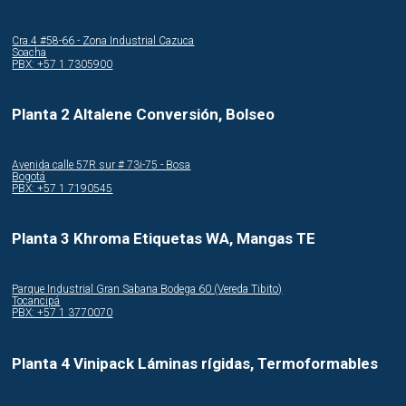
Cra.4 #58-66 - Zona Industrial Cazuca
Soacha
PBX: +57 1 7305900
Planta 2 Altalene Conversión, Bolseo
Avenida calle 57R sur # 73i-75 - Bosa
Bogotá
PBX: +57 1 7190545
Planta 3 Khroma Etiquetas WA, Mangas TE
Parque Industrial Gran Sabana Bodega 60 (Vereda Tibito)
Tocancipá
PBX: +57 1 3770070
Planta 4 Vinipack Láminas rígidas, Termoformables