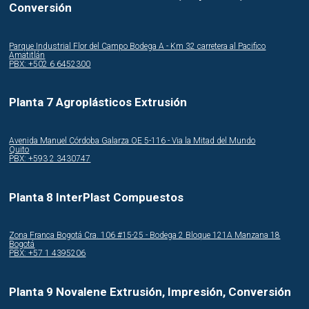
Conversión
Parque Industrial Flor del Campo Bodega A - Km 32 carretera al Pacifico
Amatitlán
PBX: +502 6 6452300
Planta 7 Agroplásticos Extrusión
Avenida Manuel Córdoba Galarza OE 5-116 - Via la Mitad del Mundo
Quito
PBX: +593 2 3430747
Planta 8 InterPlast Compuestos
Zona Franca Bogotá Cra. 106 #15-25 - Bodega 2 Bloque 121A Manzana 18
Bogotá
PBX: +57 1 4395206
Planta 9 Novalene Extrusión, Impresión, Conversión