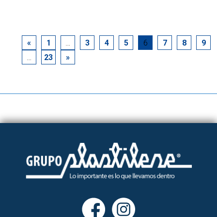
«
1
…
3
4
5
6
7
8
9
…
23
»