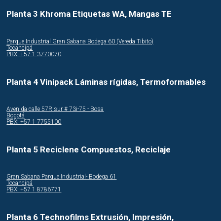
Planta 3 Khroma Etiquetas WA, Mangas TE
Parque Industrial Gran Sabana Bodega 60 (Vereda Tibito)
Tocancipá
PBX: +57 1 3770070
Planta 4 Vinipack Láminas rígidas, Termoformables
Avenida calle 57R sur # 73i-75 - Bosa
Bogotá
PBX: +57 1 7755100
Planta 5 Reciclene Compuestos, Reciclaje
Gran Sabana Parque Industrial- Bodega 61
Tocancipá
PBX: +57 1 8786771
Planta 6 Technofilms Extrusión, Impresión,