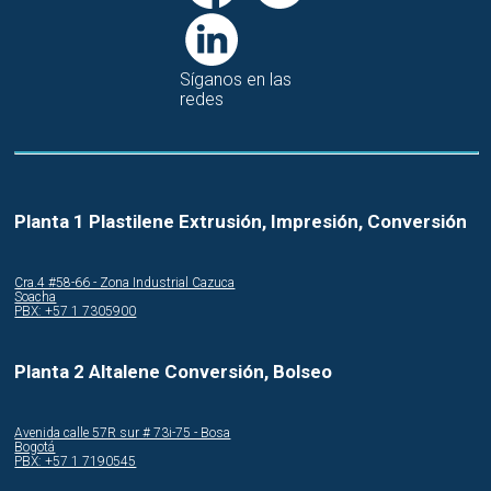
Síganos en las
redes
Planta 1 Plastilene Extrusión, Impresión, Conversión
Cra.4 #58-66 - Zona Industrial Cazuca
Soacha
PBX: +57 1 7305900
Planta 2 Altalene Conversión, Bolseo
Avenida calle 57R sur # 73i-75 - Bosa
Bogotá
PBX: +57 1 7190545