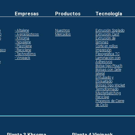
Empresas
Productos
Tecnología
o
- Altalene
Nuestros
Extrusión Soplado
O
- Agroplásticos
Mercados
Extrusión Cast
o
- Khroma
Extrusión de
- Novalene
láminas
- Plastilene
Corte en rollos
gico
- Reciclene
Impresión
- Technofilms
Flexográfica TC
- Vinipack
Laminación con
e
Adhesivos
Bolsa tipo Pouch
Bolsas con Selle
lateral
Entubado y
Etiquetado
Bolsas tipo Wicket
Termoformado
Masterbatching
Reciclaje
Procesos de Cierre
de Ciclo
Planta 3 Khroma
Planta 4 Vinipack