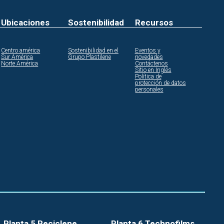
Ubicaciones
Sostenibilidad
Recursos
Centro américa
Sostenibilidad en el
Eventos y
Sur América
Grupo Plastilene
novedades
Norte América
Contáctenos
Sitio en Inglés
Política de
protección de datos
personales
Planta 5 Reciclene
Planta 6 Technofilms