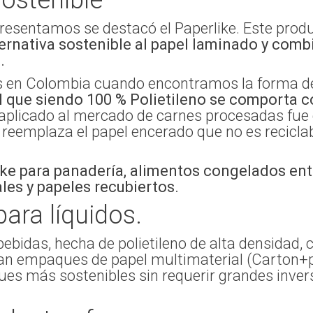
sostenible
presentamos se destacó el Paperlike. Este pro
ernativa sostenible al papel laminado y com
d.
s en Colombia cuando encontramos la forma de 
l que siendo 100 % Polietileno se comporta c
plicado al mercado de carnes procesadas fue e
reemplaza el papel encerado que no es reciclab
ke para panadería, alimentos congelados ent
ales y papeles recubiertos.
ara líquidos.
bidas, hecha de polietileno de alta densidad, 
zan empaques de papel multimaterial (Carton+pl
ques más sostenibles sin requerir grandes inve