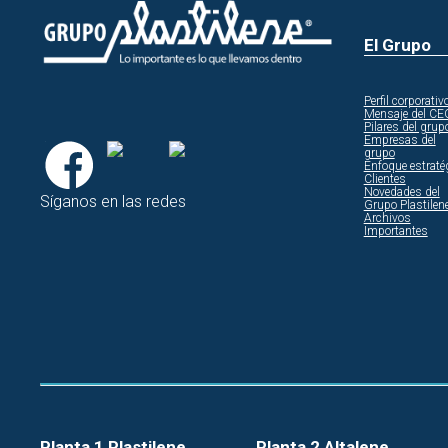
El Grupo
Perfil corporativ
Mensaje del CE
Pilares del grup
Empresas del
grupo
Enfoque estraté
Clientes
Novedades del
Síganos en las redes
Grupo Plastilen
Archivos
Importantes
Planta 1 Plastilene
Planta 2 Altalene