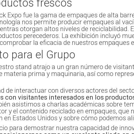
oductos frescos
ack Expo fue la gama de empaques de alta barr
cnología nos permite producir empaques al vací
entras otorgan altos niveles de reciclabilidad.
roductos perecederos. La exhibición incluyó mu
ió comprobar la eficacia de nuestros empaques e
to para el Grupo
uestro stand atrajo a un gran número de visitant
de materia prima y maquinaria, así como repre
 de interactuar con diversos actores del sector
 con visitantes interesados en los producto
én asistimos a charlas académicas sobre tema
or y el contenido reciclado en empaques, que 
ción en Estados Unidos y sobre cómo podemos ali
pacio para demostrar nuestra capacidad de inno