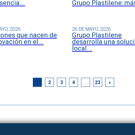
sencia...
Grupo Plastilene: más
AYO, 2026
26 DE MAYO, 2026
iones que nacen de
Grupo Plastilene
ovación en el...
desarrolla una soluc
local...
1
2
3
4
…
23
»