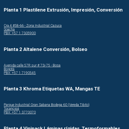
Planta 1 Plastilene Extrusión, Impresión, Conversión
Cra.4 #58-66 - Zona Industrial Cazuca
Soacha
PBX: +57 1 7305900
Planta 2 Altalene Conversión, Bolseo
Avenida calle 57R sur # 73i-75 - Bosa
Bogotá
PBX: +57 1 7190545
Planta 3 Khroma Etiquetas WA, Mangas TE
Parque Industrial Gran Sabana Bodega 60 (Vereda Tibito)
Tocancipá
PBX: +57 1 3770070
Planta 4 Vinipack Láminas rígidas, Termoformables