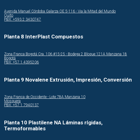
Avenida Manuel Córdoba Galarza OE 5-116 - Via la Mitad del Mundo
Quito
PBX: +593 2 3430747
Planta 8 InterPlast Compuestos
Zona Franca Bogotá Cra. 106 #15-25 - Bodega 2 Bloque 121A Manzana 18
Bogotá
PBX: +57 1 4395206
Planta 9 Novalene Extrusión, Impresión, Conversión
Zona Franca de Occidente - Lote 78A Manzana 10
Mosquera
PBX: +57 1 7940137
Planta 10 Plastilene NA Láminas rígidas,
Termoformables