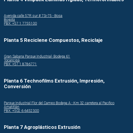
Avenida calle 57R sur # 73i-75 - Bosa
Bogotá
PBX: +57 1 7755100
Planta 5 Reciclene Compuestos, Reciclaje
Gran Sabana Parque Industrial- Bodega 61
Tocancipá
PBX: +57 1 8786771
Planta 6 Technofilms Extrusión, Impresión,
Conversión
Parque Industrial Flor del Campo Bodega A - Km 32 carretera al Pacifico
Amatitlán
PBX: +502 6 6452300
Planta 7 Agroplásticos Extrusión