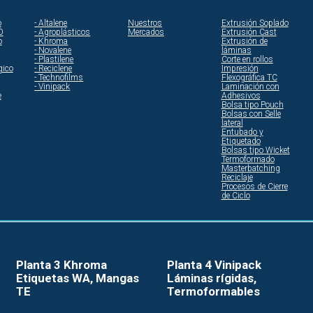
o
- Altalene
Nuestros
Extrusión Soplado
O
- Agroplásticos
Mercados
Extrusión Cast
o
- Khroma
Extrusión de
- Novalene
láminas
- Plastilene
Corte en rollos
gico
- Reciclene
Impresión
- Technofilms
Flexográfica TC
- Vinipack
Laminación con
e
Adhesivos
Bolsa tipo Pouch
Bolsas con Selle
lateral
Entubado y
Etiquetado
Bolsas tipo Wicket
Termoformado
Masterbatching
Reciclaje
Procesos de Cierre
de Ciclo
Planta 3 Khroma
Planta 4 Vinipack
Etiquetas WA, Mangas
Láminas rígidas,
TE
Termoformables