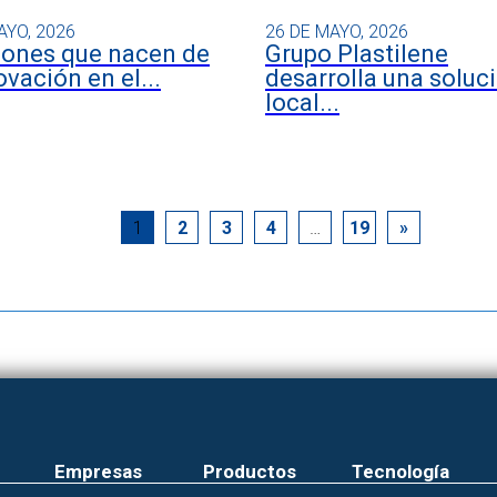
AYO, 2026
26 DE MAYO, 2026
iones que nacen de
Grupo Plastilene
ovación en el...
desarrolla una soluc
local...
1
2
3
4
…
19
»
Empresas
Productos
Tecnología