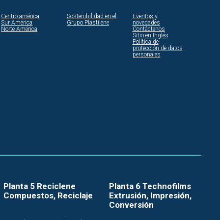
Centro américa
Sostenibilidad en el
Eventos y
Sur América
Grupo Plastilene
novedades
Norte América
Contáctenos
Sitio en Inglés
Política de
protección de datos
personales
Planta 5 Reciclene
Planta 6 Technofilms
Compuestos, Reciclaje
Extrusión, Impresión,
Conversión