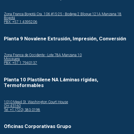
Zona Franca Bogotá Cra. 106 #15-25 - Bodega 2 Bloque 121A Manzana 18
Bogotá
PBX: +57 1 4395206
Planta 9 Novalene Extrusión, Impresión, Conversión
Zona Franca de Occidente - Lote 78A Manzana 10
Mosquera
PBX: +57 1 7940137
Planta 10 Plastilene NA Láminas rígidas,
Termoformables
1010 Mead St. Washington Court House
OH 43160
Tel: +1 (720) 383 0198
Oficinas Corporativas Grupo