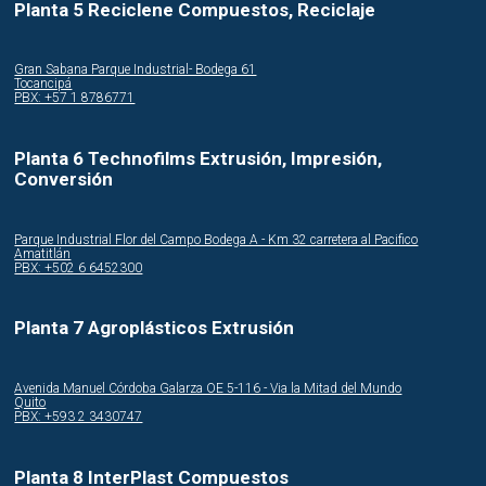
Planta 5 Reciclene Compuestos, Reciclaje
Gran Sabana Parque Industrial- Bodega 61
Tocancipá
PBX: +57 1 8786771
Planta 6 Technofilms Extrusión, Impresión,
Conversión
Parque Industrial Flor del Campo Bodega A - Km 32 carretera al Pacifico
Amatitlán
PBX: +502 6 6452300
Planta 7 Agroplásticos Extrusión
Avenida Manuel Córdoba Galarza OE 5-116 - Via la Mitad del Mundo
Quito
PBX: +593 2 3430747
Planta 8 InterPlast Compuestos