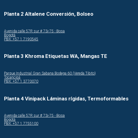
Planta 2 Altalene Conversión, Bolseo
Avenida calle 57R sur # 73i-75 - Bosa
Bogotá
PBX: +57 1 7190545
Planta 3 Khroma Etiquetas WA, Mangas TE
Parque Industrial Gran Sabana Bodega 60 (Vereda Tibito)
Tocancipá
PBX: +57 1 3770070
Planta 4 Vinipack Láminas rígidas, Termoformables
Avenida calle 57R sur # 73i-75 - Bosa
Bogotá
PBX: +57 1 7755100