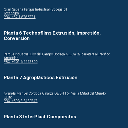
Gran Sabana Parque Industrial- Bodega 61
Tocancipá
PBX: +57 1 8786771
Planta 6 Technofilms Extrusión, Impresión,
Conversión
Parque Industrial Flor del Campo Bodega A - Km 32 carretera al Pacifico
Amatitlán
PBX: +502 6 6452300
Planta 7 Agroplásticos Extrusión
Avenida Manuel Córdoba Galarza OE 5-116 - Via la Mitad del Mundo
Quito
PBX: +593 2 3430747
Planta 8 InterPlast Compuestos