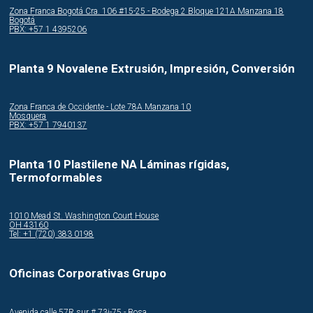
Zona Franca Bogotá Cra. 106 #15-25 - Bodega 2 Bloque 121A Manzana 18
Bogotá
PBX: +57 1 4395206
Planta 9 Novalene Extrusión, Impresión, Conversión
Zona Franca de Occidente - Lote 78A Manzana 10
Mosquera
PBX: +57 1 7940137
Planta 10 Plastilene NA Láminas rígidas,
Termoformables
1010 Mead St. Washington Court House
OH 43160
Tel: +1 (720) 383 0198
Oficinas Corporativas Grupo
Avenida calle 57R sur # 73i-75 - Bosa