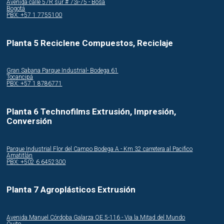
Avenida calle 57R sur # 73i-75 - Bosa
Bogotá
PBX: +57 1 7755100
Planta 5 Reciclene Compuestos, Reciclaje
Gran Sabana Parque Industrial- Bodega 61
Tocancipá
PBX: +57 1 8786771
Planta 6 Technofilms Extrusión, Impresión,
Conversión
Parque Industrial Flor del Campo Bodega A - Km 32 carretera al Pacifico
Amatitlán
PBX: +502 6 6452300
Planta 7 Agroplásticos Extrusión
Avenida Manuel Córdoba Galarza OE 5-116 - Via la Mitad del Mundo
Quito