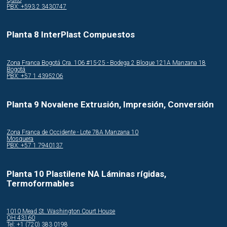
PBX: +593 2 3430747
Planta 8 InterPlast Compuestos
Zona Franca Bogotá Cra. 106 #15-25 - Bodega 2 Bloque 121A Manzana 18
Bogotá
PBX: +57 1 4395206
Planta 9 Novalene Extrusión, Impresión, Conversión
Zona Franca de Occidente - Lote 78A Manzana 10
Mosquera
PBX: +57 1 7940137
Planta 10 Plastilene NA Láminas rígidas,
Termoformables
1010 Mead St. Washington Court House
OH 43160
Tel: +1 (720) 383 0198