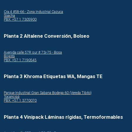
Cra.4 #58-66 - Zona Industrial Cazuca
Soacha
PBX: +57 1 7305900
Planta 2 Altalene Conversión, Bolseo
Avenida calle 57R sur # 73i-75 - Bosa
Bogotá
PBX: +57 1 7190545
Planta 3 Khroma Etiquetas WA, Mangas TE
Parque Industrial Gran Sabana Bodega 60 (Vereda Tibito)
Tocancipá
PBX: +57 1 3770070
Planta 4 Vinipack Láminas rígidas, Termoformables