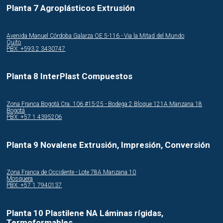
Planta 7 Agroplásticos Extrusión
Avenida Manuel Córdoba Galarza OE 5-116 - Via la Mitad del Mundo
Quito
PBX: +593 2 3430747
Planta 8 InterPlast Compuestos
Zona Franca Bogotá Cra. 106 #15-25 - Bodega 2 Bloque 121A Manzana 18
Bogotá
PBX: +57 1 4395206
Planta 9 Novalene Extrusión, Impresión, Conversión
Zona Franca de Occidente - Lote 78A Manzana 10
Mosquera
PBX: +57 1 7940137
Planta 10 Plastilene NA Láminas rígidas,
Termoformables