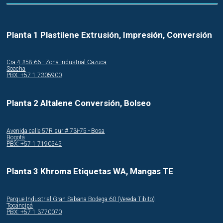
Planta 1 Plastilene Extrusión, Impresión, Conversión
Cra.4 #58-66 - Zona Industrial Cazuca
Soacha
PBX: +57 1 7305900
Planta 2 Altalene Conversión, Bolseo
Avenida calle 57R sur # 73i-75 - Bosa
Bogotá
PBX: +57 1 7190545
Planta 3 Khroma Etiquetas WA, Mangas TE
Parque Industrial Gran Sabana Bodega 60 (Vereda Tibito)
Tocancipá
PBX: +57 1 3770070