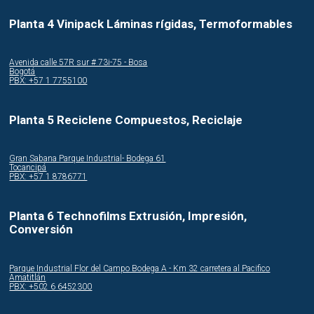
Planta 4 Vinipack Láminas rígidas, Termoformables
Avenida calle 57R sur # 73i-75 - Bosa
Bogotá
PBX: +57 1 7755100
Planta 5 Reciclene Compuestos, Reciclaje
Gran Sabana Parque Industrial- Bodega 61
Tocancipá
PBX: +57 1 8786771
Planta 6 Technofilms Extrusión, Impresión,
Conversión
Parque Industrial Flor del Campo Bodega A - Km 32 carretera al Pacifico
Amatitlán
PBX: +502 6 6452300