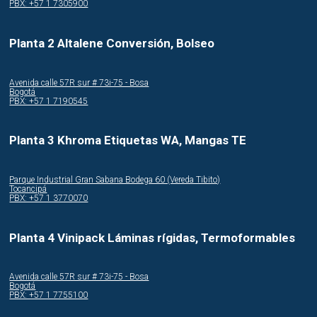
PBX: +57 1 7305900
Planta 2 Altalene Conversión, Bolseo
Avenida calle 57R sur # 73i-75 - Bosa
Bogotá
PBX: +57 1 7190545
Planta 3 Khroma Etiquetas WA, Mangas TE
Parque Industrial Gran Sabana Bodega 60 (Vereda Tibito)
Tocancipá
PBX: +57 1 3770070
Planta 4 Vinipack Láminas rígidas, Termoformables
Avenida calle 57R sur # 73i-75 - Bosa
Bogotá
PBX: +57 1 7755100