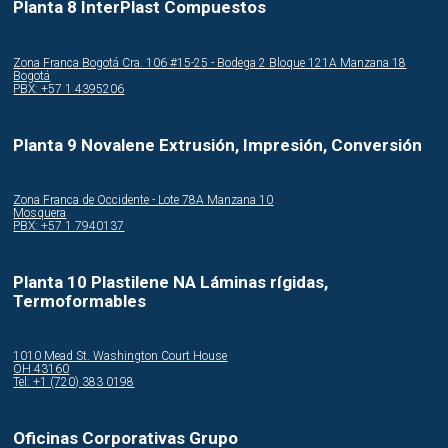
Planta 8 InterPlast Compuestos
Zona Franca Bogotá Cra. 106 #15-25 - Bodega 2 Bloque 121A Manzana 18
Bogotá
PBX: +57 1 4395206
Planta 9 Novalene Extrusión, Impresión, Conversión
Zona Franca de Occidente - Lote 78A Manzana 10
Mosquera
PBX: +57 1 7940137
Planta 10 Plastilene NA Láminas rígidas,
Termoformables
1010 Mead St. Washington Court House
OH 43160
Tel: +1 (720) 383 0198
Oficinas Corporativas Grupo