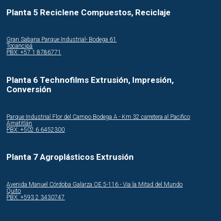
Planta 5 Reciclene Compuestos, Reciclaje
Gran Sabana Parque Industrial- Bodega 61
Tocancipá
PBX: +57 1 8786771
Planta 6 Technofilms Extrusión, Impresión,
Conversión
Parque Industrial Flor del Campo Bodega A - Km 32 carretera al Pacifico
Amatitlán
PBX: +502 6 6452300
Planta 7 Agroplásticos Extrusión
Avenida Manuel Córdoba Galarza OE 5-116 - Via la Mitad del Mundo
Quito
PBX: +593 2 3430747