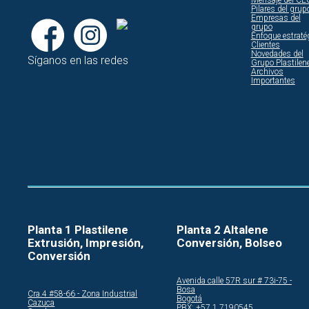
Mensaje del CE
Pilares del grup
Empresas del
grupo
Enfoque estraté
Clientes
Novedades del
Síganos en las redes
Grupo Plastilen
Archivos
Importantes
Planta 1 Plastilene
Planta 2 Altalene
Extrusión, Impresión,
Conversión, Bolseo
Conversión
Avenida calle 57R sur # 73i-75 -
Bosa
Cra.4 #58-66 - Zona Industrial
Bogotá
Cazuca
PBX: +57 1 7190545