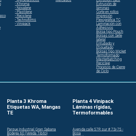
O
- Agroplásticos
Mercados
Extrusión Cast
o
- Khroma
Extrusión de
- Novalene
láminas
- Plastilene
Corte en rollos
gico
- Reciclene
Impresión
- Technofilms
Flexográfica TC
- Vinipack
Laminación con
e
Adhesivos
Bolsa tipo Pouch
Bolsas con Selle
lateral
Entubado y
Etiquetado
Bolsas tipo Wicket
Termoformado
Masterbatching
Reciclaje
Procesos de Cierre
de Ciclo
Planta 3 Khroma
Planta 4 Vinipack
Etiquetas WA, Mangas
Láminas rígidas,
TE
Termoformables
Parque Industrial Gran Sabana
Avenida calle 57R sur # 73i-75 -
Bodega 60 (Vereda Tibito)
Bosa