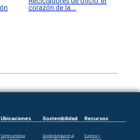
Recicladores de oficio: el
ión
corazón de la...
Ubicaciones
Sostenibilidad
Recursos
Centro américa
Sostenibilidad en el
Eventos y