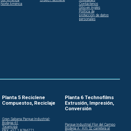
Sur América
Grupo Plastilene
novedades
Norte América
Contáctenos
Sitio en Inglés
Política de
protección de datos
personales
Planta 5 Reciclene
Planta 6 Technofilms
Compuestos, Reciclaje
Extrusión, Impresión,
Conversión
Gran Sabana Parque Industrial-
Bodega 61
Parque Industrial Flor del Campo
Tocancipá
Bodega A - Km 32 carretera al
PBX: +57 1 8786771