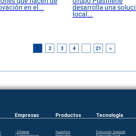
iones que nacen de
Grupo Plastilene
ovación en el...
desarrolla una soluc
local...
1
2
3
4
…
21
»
Empresas
Productos
Tecnología
o
- Altalene
Nuestros
Extrusión Soplado